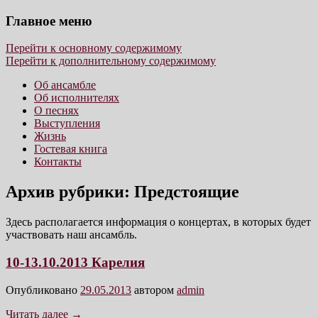
Главное меню
Сайт ансамбля Мusical travel (СПб, РФ)
Ансамбль Мusical travel
Перейти к основному содержимому
Перейти к дополнительному содержимому
Об ансамбле
Об исполнителях
О песнях
Выступления
Жизнь
Гостевая книга
Контакты
Архив рубрики:
Предстоящие
Здесь располагается информация о концертах, в которых будет
участвовать наш ансамбль.
10-13.10.2013 Карелия
Опубликовано
29.05.2013
автором
admin
Читать далее
→