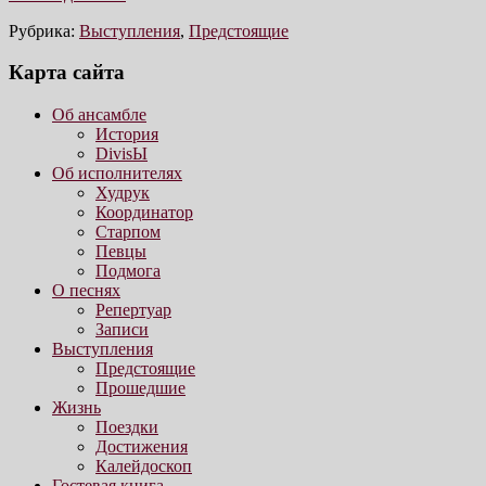
Рубрика:
Выступления
,
Предстоящие
Карта сайта
Об ансамбле
История
DivisЫ
Об исполнителях
Худрук
Координатор
Старпом
Певцы
Подмога
О песнях
Репертуар
Записи
Выступления
Предстоящие
Прошедшие
Жизнь
Поездки
Достижения
Калейдоскоп
Гостевая книга